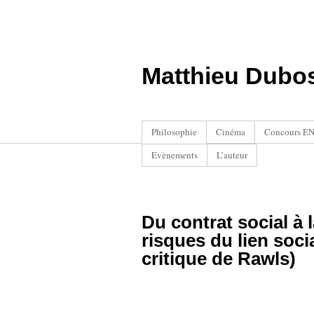
Matthieu Dubo
Philosophie
Cinéma
Concours ENS
Evènements
L’auteur
Du contrat social à
risques du lien socia
critique de Rawls)