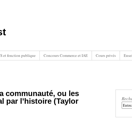
st
 et fonction publique
Concours Commerce et IAE
Cours privés
Ense
 la communauté, ou les
Rech
l par l’histoire (Taylor