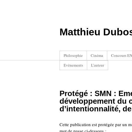
Matthieu Dubo
Philosophie
Cinéma
Concours ENS
Evènements
L’auteur
Protégé : SMN : Em
développement du 
d’intentionnalité, d
Cette publication est protégée par un mot
mot de passe ci-dessous :