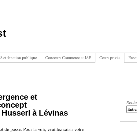
st
 et fonction publique
Concours Commerce et IAE
Cours privés
Ense
ergence et
Rech
concept
e Husserl à Lévinas
 de passe. Pour la voir, veuillez saisir votre