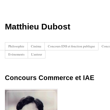
Matthieu Dubost
Philosophie
Cinéma
Concours ENS et fonction publique
Conco
Evènements
L’auteur
Concours Commerce et IAE