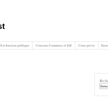
st
 et fonction publique
Concours Commerce et IAE
Cours privés
Ense
Rech